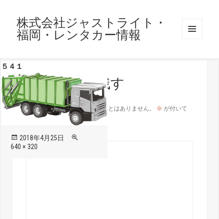
株式会社ジャストライト・
福岡・レンタカー情報
メニュ
ーとウ
ィジェ
５４１
ット
コメントを残す
メールアドレスが公開されることはありません。
※
が付いて
いる欄は必須項目です
コメント
※
投
フ
2018年4月25日
稿
ル
640 × 320
日:
サ
イ
ズ