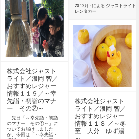
23 12月 - による ジャストライト 
レンタカー
株式会社ジャスト
ライト／浪岡 智／
おすすめレジャー
情報１１９／～幸
先詣・初詣のマナ
株式会社ジャスト
ー その②～
ライト／浪岡 智／
おすすめレジャー
先日「～幸先詣・初詣
情報１１８ ／～冬
のマナー その①～」に
ついてお届けしました
至 大分 ゆず湯
が、今回は「～幸先詣・
～