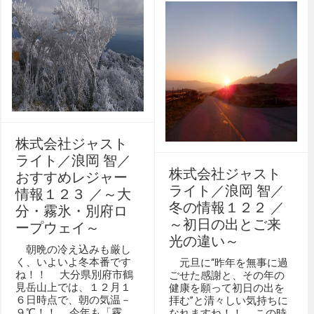
株式会社ジャスト
ライト／浪岡 智／
株式会社ジャスト
おすすめレジャー
ライト／浪岡 智／
情報１２３ ／～大
冬の情報１２２ ／
分・霧氷・別府ロ
～初日の出とご来
ープウェイ～
光の違い～
朝晩の冷え込みも厳し
く、いよいよ冬本番です
元旦に‘‘昨年を無事に過
ね！！ 大分県別府市鶴
ごせた感謝と、その年の
見岳山上では、１２月１
健康を願って初日の出を
６日時点で、朝の気温－
拝む’’と清々しい気持ちに
９℃！！ 今年も「霧
なれますね！！ この時