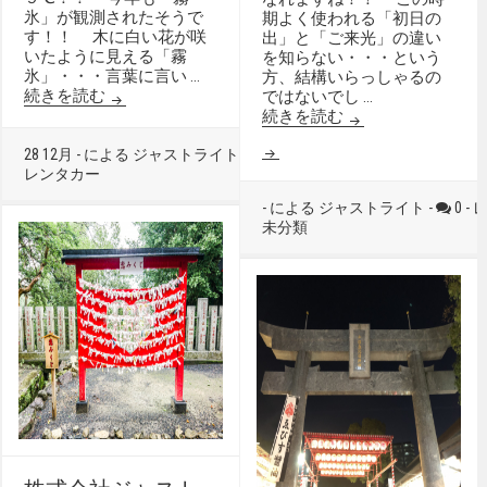
氷」が観測されたそうで
期よく使われる「初日の
す！！ 木に白い花が咲
出」と「ご来光」の違い
いたように見える「霧
を知らない・・・という
氷」・・・言葉に言い …
方、結構いらっしゃるの
続きを読む
ではないでし …
株式会社ジャスト
続きを読む
28 12月 - による ジャストライト -
0 -
ドライブスポット
レンタカー
- による ジャストライト -
0 -
未分類