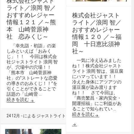
株式会社ジャスト
ライト／浪岡 智／
おすすめレジャー
株式会社ジャスト
情報１２１ ／～熊
ライト／浪岡 智／
本 山崎菅原神
おすすめレジャー
社 恋みくじ～
情報１２０ ／～福
岡 十日恵比須神
「幸先詣・初詣」の楽
社～
しみといえば「おみく
じ」！！ 今回は株式会
一気に冷え込みました
社ジャストライト 浪岡 智
ね！！株式会社ジャスト
が、穴場中の穴場！！
ライト 浪岡 智は、湯豆腐
「熊本市 山崎菅原神
にハマっています！！
社」の‘‘ストレートな恋愛
冷えた身体にアツアツの
の導きのおみくじ！！’’を
湯豆腐が染み渡ります
引くことができることで
ね！！ さて今回は、
話題の「山崎菅 …
「商売繁昌・家内安全・
続きを読む
開運招福」にご利益があ
ることで知られてい …
続きを読む
24 12月 - による ジャストライト -
0 -
ドライブスポット