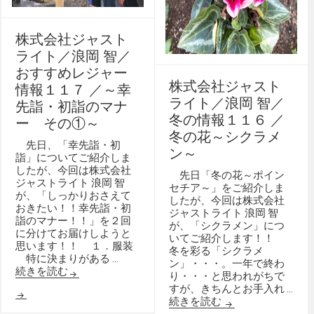
株式会社ジャスト
ライト／浪岡 智／
おすすめレジャー
株式会社ジャスト
情報１１７ ／～幸
ライト／浪岡 智／
先詣・初詣のマナ
冬の情報１１６ ／
ー その①～
冬の花～シクラメ
先日、「幸先詣・初
ン～
詣」についてご紹介しま
したが、今回は株式会社
先日「冬の花～ポイン
ジャストライト 浪岡 智
セチア～」をご紹介しま
が、「しっかりおさえて
したが、今回は株式会社
おきたい！！幸先詣・初
ジャストライト 浪岡 智
詣のマナー！！」を２回
が、「シクラメン」につ
に分けてお届けしようと
いてご紹介します！！
思います！！ １．服装
冬を彩る「シクラメ
特に決まりがある …
ン」・・・。一年で終わ
続きを読む
り・・・と思われがちで
すが、きちんとお手入れ …
続きを読む