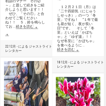
初詣のマナー その②
～」と題して続きをご紹
１２月２１日（月）は
介しようと思います！！
「二十四節気（にじゅう
ぜひ、「その①」と合
しせっき）」の一つ「冬
わせてご覧ください
至」ですね！ ‘‘１年で最
ね！！ ５．鈴を鳴らし
も昼が短く、夜が長い
株式会社ジャストライト／浪岡
てお …
続きを読む
日’’です。 そして「冬
至」といえば「かぼち
ゃ」と「ゆず湯」！！
なぜ冬至に「かぼちゃ」
を食べるように …
22 12月 - による ジャストライト -
0 -
ドライブスポット
続きを読む
レンタカー
18 12月 - による ジャストライト 
レンタカー