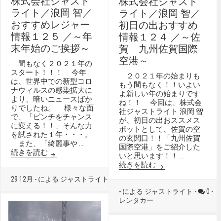
株式会社ジャスト
株式会社ジャスト
ライト／浪岡 智／
ライト／浪岡 智／
おすすめレジャー
初日の出おすすめ
情報１２５ ／～年
情報１２４ ／～佐
末年始のご挨拶～
賀 九州佐賀国際
空港～
間もなく２０２１年の
スタート！！！ 今年
２０２１年の始まりも
は、世界中での新型コロ
もう間もなく！！いよい
ナウィルスの感染拡大に
よ新しい年の始まりです
より、暗いニュースばか
ね！！ 今回は、株式会
りでしたね。 様々な面
社ジャストライト 浪岡 智
で、「ピンチをチャンス
が、初日の出おススメス
に変える！！」そんな力
ポットとして、佐賀の空
を試された１年・・・。
の玄関口！！「九州佐賀
また、「綺麗事や …
国際空港」をご紹介した
続きを読む
いと思います！！ …
続きを読む
29 12月 - による ジャストライト -
0 -
未分類
- による ジャストライト -
0 -
レンタカー