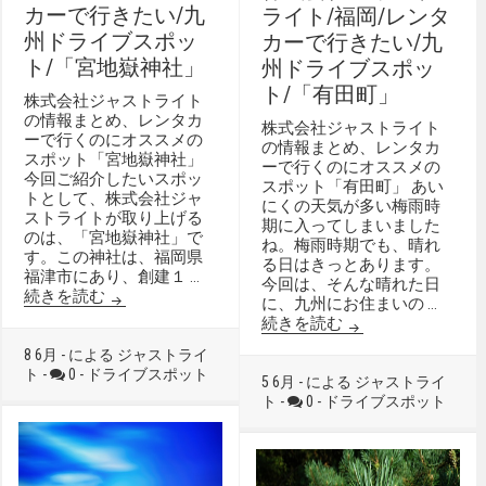
カーで行きたい/九
ライト/福岡/レンタ
州ドライブスポッ
カーで行きたい/九
ト/「宮地嶽神社」
州ドライブスポッ
ト/「有田町」
株式会社ジャストライト
の情報まとめ、レンタカ
株式会社ジャストライト
ーで行くのにオススメの
の情報まとめ、レンタカ
スポット「宮地嶽神社」
ーで行くのにオススメの
今回ご紹介したいスポッ
スポット「有田町」 あい
トとして、株式会社ジャ
にくの天気が多い梅雨時
ストライトが取り上げる
期に入ってしまいました
のは、「宮地嶽神社」で
ね。梅雨時期でも、晴れ
す。この神社は、福岡県
る日はきっとあります。
福津市にあり、創建１ …
今回は、そんな晴れた日
株式会社ジャストライト/福岡/レンタカーで行きた
続きを読む
に、九州にお住まいの …
株式会社ジャストラ
続きを読む
8 6月 - による ジャストライ
ト -
0 -
ドライブスポット
5 6月 - による ジャストライ
ト -
0 -
ドライブスポット