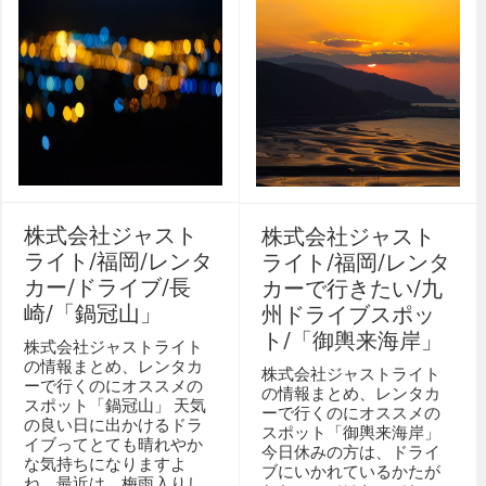
株式会社ジャスト
株式会社ジャスト
ライト/福岡/レンタ
ライト/福岡/レンタ
カー/ドライブ/長
カーで行きたい/九
崎/「鍋冠山」
州ドライブスポッ
ト/「御輿来海岸」
株式会社ジャストライト
の情報まとめ、レンタカ
株式会社ジャストライト
ーで行くのにオススメの
の情報まとめ、レンタカ
スポット「鍋冠山」 天気
ーで行くのにオススメの
の良い日に出かけるドラ
スポット「御輿来海岸」
イブってとても晴れやか
今日休みの方は、ドライ
な気持ちになりますよ
ブにいかれているかたが
ね。最近は、梅雨入りし