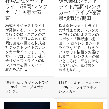
株式会社ジャスト
株式会社ジャスト
ライト/福岡/レンタ
ライト/福岡/レンタ
カー/「防府天満
カー/ドライブ/佐賀
宮」
県/浜野浦/棚田
株式会社ジャストライト
株式会社ジャストライト
が発信する、レンタカー
の情報まとめ、レンタカ
で行くのにオススメのス
ーで行くのにオススメの
ポット「防府天満宮」 福
スポット「浜野浦・棚
岡に拠点を構える株式会
田」 今回もレンタカード
社ジャストライトのレン
ライブなどで、、行きた
タカーサイトです。この
いスポット情報をお届け
サイトでは、是非、株式
します。 レンタカーの良
会社ジャストライトのレ
いところは、車をお持ち
ンタカーを借りていっ …
でない方が、維持費を …
株式会社ジャストライト/福岡/レンタカー/「防府
続きを読む
株式会社ジャストラ
続きを読む
18 6月 - による ジャストライ
15 6月 - による ジャストライ
ト -
0 -
ドライブスポット
ト -
0 -
ドライブスポット
レンタカー
レンタカー