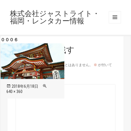
株式会社ジャストライト・
福岡・レンタカー情報
メニュ
ーとウ
ィジェ
０００６
ット
コメントを残す
メールアドレスが公開されることはありません。
※
が付いて
いる欄は必須項目です
コメント
※
投
フ
2018年6月18日
稿
ル
640 × 360
日:
サ
イ
ズ