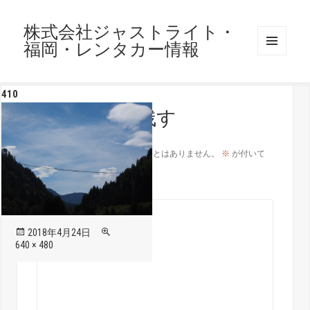
株式会社ジャストライト・
福岡・レンタカー情報
メニュ
ーとウ
ィジェ
410
ット
コメントを残す
メールアドレスが公開されることはありません。
※
が付いて
いる欄は必須項目です
コメント
※
投
フ
2018年4月24日
稿
ル
640 × 480
日:
サ
イ
ズ