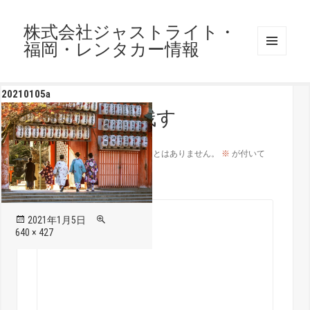
株式会社ジャストライト・
福岡・レンタカー情報
メニュ
ーとウ
ィジェ
20210105a
ット
コメントを残す
メールアドレスが公開されることはありません。
※
が付いて
いる欄は必須項目です
コメント
※
投
フ
2021年1月5日
稿
ル
640 × 427
日:
サ
イ
ズ