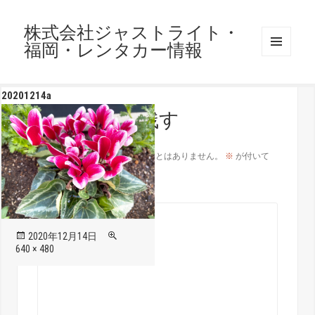
株式会社ジャストライト・
福岡・レンタカー情報
メニュ
ーとウ
ィジェ
20201214a
ット
コメントを残す
メールアドレスが公開されることはありません。
※
が付いて
いる欄は必須項目です
コメント
※
投
フ
2020年12月14日
稿
ル
640 × 480
日:
サ
イ
ズ