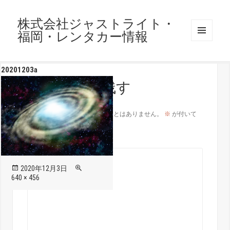
株式会社ジャストライト・
福岡・レンタカー情報
メニュ
ーとウ
ィジェ
20201203a
ット
コメントを残す
メールアドレスが公開されることはありません。
※
が付いて
いる欄は必須項目です
コメント
※
投
フ
2020年12月3日
稿
ル
640 × 456
日:
サ
イ
ズ