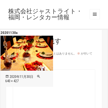
株式会社ジャストライト・
福岡・レンタカー情報
メニュ
ーとウ
ィジェ
20201130a
ット
コメントを残す
メールアドレスが公開されることはありません。
※
が付いて
いる欄は必須項目です
コメント
※
投
フ
2020年11月30日
稿
ル
640 × 427
日:
サ
イ
ズ