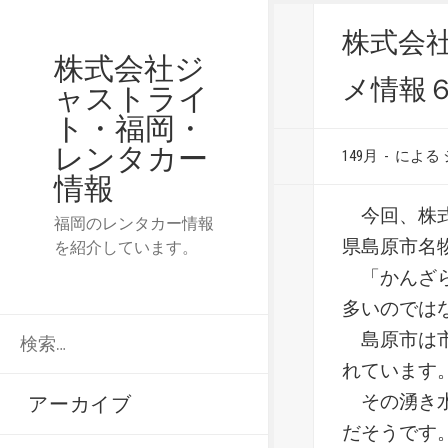
株式会
株式会社ジ
メ情報
ャストライ
ト・福岡・
レンタカー
149月
-
による
情報
今回、株式
福岡のレンタカー情報
県島原市名
を紹介しています。
「かんざら
多いのでは
検
島原市は市
索:
れています
その湧き水
アーカイブ
だそうです