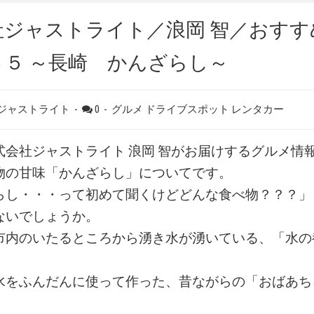
社ジャストライト／浪岡 智／おすす
６５ ～長崎 かんざらし～
 ジャストライト
-
0
-
グルメ
ドライブスポット
レンタカー
会社ジャストライト 浪岡 智がお届けするグルメ情
物の甘味「かんざらし」についてです。
し・・・って初めて聞くけどどんな食べ物？？？」
ないでしょうか。
内のいたるところから湧き水が湧いている、「水の
。
をふんだんに使って作った、昔ながらの「おばあち
。