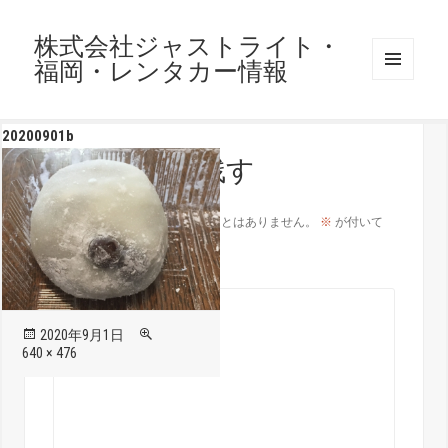
株式会社ジャストライト・
福岡・レンタカー情報
メニュ
ーとウ
ィジェ
20200901b
ット
コメントを残す
メールアドレスが公開されることはありません。
※
が付いて
いる欄は必須項目です
コメント
※
投
フ
2020年9月1日
稿
ル
640 × 476
日:
サ
イ
ズ