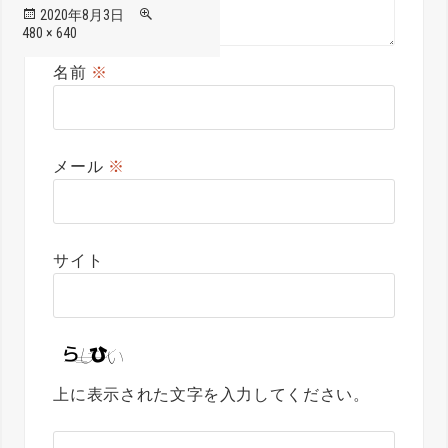
投
フ
2020年8月3日
稿
ル
480 × 640
日:
サ
イ
名前
※
ズ
メール
※
サイト
上に表示された文字を入力してください。