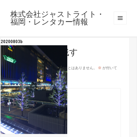
株式会社ジャストライト・
福岡・レンタカー情報
メニュ
ーとウ
ィジェ
20200803b
ット
コメントを残す
メールアドレスが公開されることはありません。
※
が付いて
いる欄は必須項目です
コメント
※