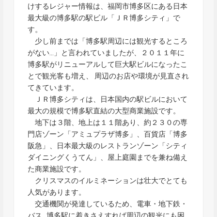
けするレジャー情報は、福岡市博多区にある日本
最大級の博多駅の駅ビル「ＪＲ博多シティ」で
す。
少し前までは「博多駅周辺には観光するところ
がない…」と言われていましたが、２０１１年に
博多駅がリニューアルして巨大駅ビルになったこ
とで観光客も増え、 周辺のお店や環境が見直され
てきています。
ＪＲ博多シティは、日本国内の駅ビルにおいて
最大の規模で博多駅直結の大型商業施設です。
地下は３階、地上は１１階あり、約２３０の専
門店ゾーン「アミュプラザ博多」、百貨店「博多
阪急」、日本最大級のレストランゾーン「シティ
ダイニングくうてん」、屋上庭園までを兼ね備え
た商業施設です。
クリスマスのイルミネーションは壮大でとても
人気があります。
交通機関が発達しているため、電車・地下鉄・
バス…博多駅に着きさえすれば周辺の観光にも困