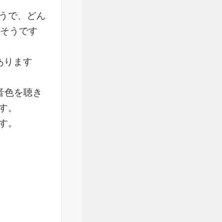
うで、どん
せそうです
あります
音色を聴き
す。
す。