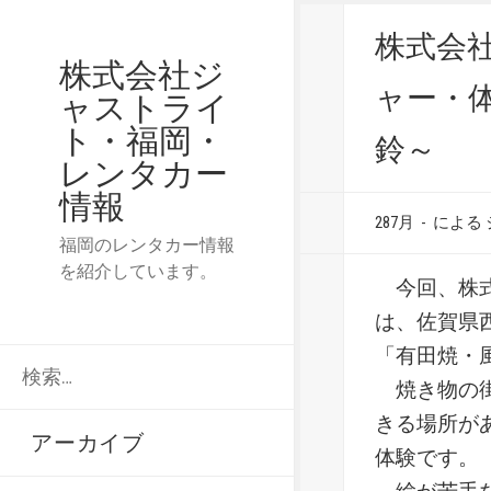
株式会
株式会社ジ
ャー・
ャストライ
ト・福岡・
鈴～
レンタカー
情報
287月
-
による
福岡のレンタカー情報
を紹介しています。
今回、株式
は、佐賀県
「有田焼・
検
索:
焼き物の街
きる場所が
アーカイブ
体験です。