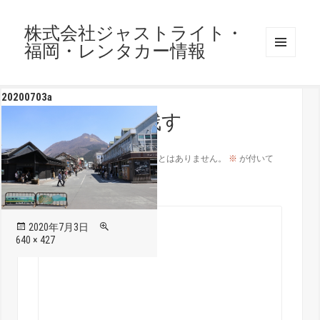
株式会社ジャストライト・
福岡・レンタカー情報
メニュ
ーとウ
ィジェ
20200703a
ット
コメントを残す
メールアドレスが公開されることはありません。
※
が付いて
いる欄は必須項目です
コメント
※
投
フ
2020年7月3日
稿
ル
640 × 427
日:
サ
イ
ズ