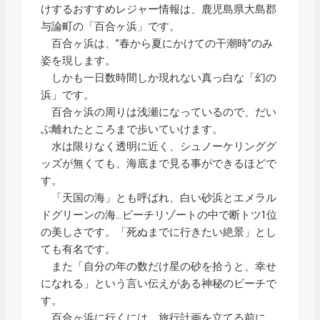
けするおすすめレジャー情報は、鹿児島県大島郡
与論町の「百合ヶ浜」です。
百合ヶ浜は、”春から夏にかけての干潮時”のみ
姿を現します。
しかも一日数時間しか現れない真っ白な「幻の
浜」です。
百合ヶ浜の周りは浅瀬になっているので、だい
ぶ離れたところまで歩いていけます。
水は限りなく透明に近く、シュノーケリンググ
ッズが無くても、海底まで見る事ができるほどで
す。
「天国の海」とも呼ばれ、白い砂浜とエメラル
ドグリーンの海…ビーチリゾートの中で断トツ1位
の美しさです。「死ぬまでに行きたい絶景」とし
ても有名です。
また「自分の年の数だけ星の砂を拾うと、幸せ
になれる」という言い伝えがある神秘のビーチで
す。
百合ヶ浜に行くには、旅行計画を立てる前に