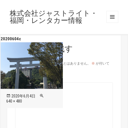
株式会社ジャストライト・
福岡・レンタカー情報
メニュ
ーとウ
ィジェ
20200604c
ット
コメントを残す
メールアドレスが公開されることはありません。
※
が付いて
いる欄は必須項目です
コメント
※
投
フ
2020年6月4日
稿
ル
640 × 480
日:
サ
イ
ズ