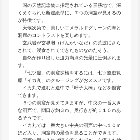
国の天然記念物に指定されている景勝地で、深
くえぐられた断崖絶壁に、７つの洞窟が見えるの
が特徴です。
天候次第で、美しいエメラルドグリーンの海と
洞窟のコントラストを楽しめます。
玄武岩が玄界灘（げんかいなだ）の荒波にさら
されて、浸食されてできたものなのだそう。
自然が作り出した迫力満点の光景に圧倒されま
す。
「七ツ釜」の洞窟探検をするには、七ツ釜遊覧
船「イカ丸」のクルージングがおススメです。
イカ丸で進むと途中で「呼子大橋」などを鑑賞
できます。
５つの洞窟が見えてきますが、中央の一番大き
な洞窟で、間口が約３ｍ、奥行きが約１１０ｍあ
るそうです。
イカ丸では一番大きい中央の洞窟の中へ１０ｍ
ほど入り、洞窟内の景色を見ることができます。