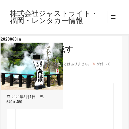
株式会社ジャストライト・
福岡・レンタカー情報
メニュ
ーとウ
ィジェ
20200601a
ット
コメントを残す
メールアドレスが公開されることはありません。
※
が付いて
いる欄は必須項目です
コメント
※
投
フ
2020年6月1日
稿
ル
640 × 480
日:
サ
イ
ズ