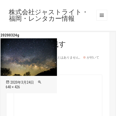
株式会社ジャストライト・
福岡・レンタカー情報
メニュ
ーとウ
ィジェ
20200324g
ット
コメントを残す
メールアドレスが公開されることはありません。
※
が付いて
いる欄は必須項目です
コメント
※
投
フ
2020年3月24日
稿
ル
640 × 426
日:
サ
イ
ズ